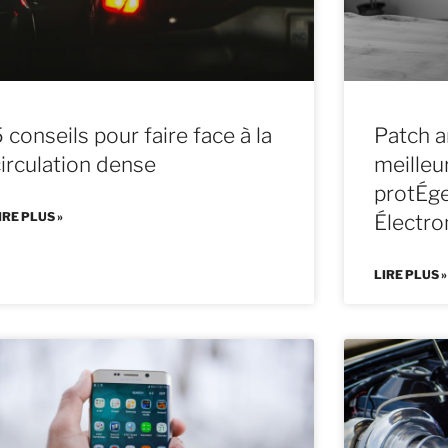
 conseils pour faire face à la
Patch a
circulation dense
meilleu
protÉg
IRE PLUS »
Électr
LIRE PLUS »