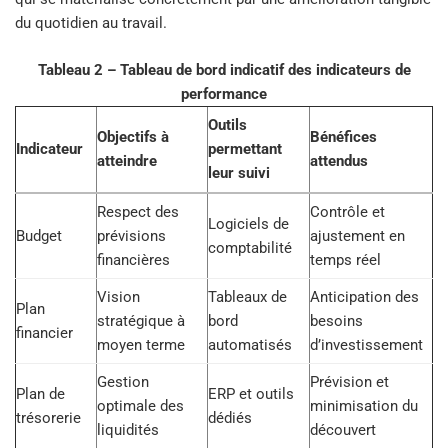
du quotidien au travail.
Tableau 2 – Tableau de bord indicatif des indicateurs de
performance
Outils
Objectifs à
Bénéfices
Indicateur
permettant
atteindre
attendus
leur suivi
Respect des
Contrôle et
Logiciels de
Budget
prévisions
ajustement en
comptabilité
financières
temps réel
Vision
Tableaux de
Anticipation des
Plan
stratégique à
bord
besoins
financier
moyen terme
automatisés
d’investissement
Gestion
Prévision et
Plan de
ERP et outils
optimale des
minimisation du
trésorerie
dédiés
liquidités
découvert