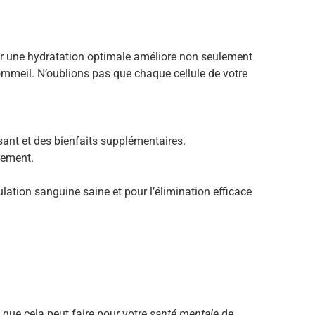
ir une hydratation optimale améliore non seulement
ommeil. N’oublions pas que chaque cellule de votre
sant et des bienfaits supplémentaires.
rement.
lation sanguine saine et pour l’élimination efficace
 que cela peut faire pour votre
santé mentale
de